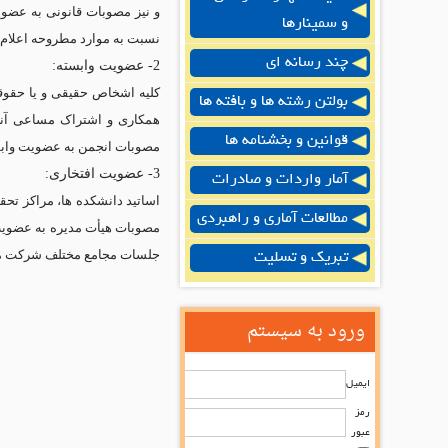
و نیز مصوبات قانونی به عضو
و سمینارها
نسبت به موارد مطروحه اعلام را
چند رسانه ای
2- عضویت وابسته:
کلیه اشخاص حقیقی و یا حقوقی 
بولتن رشته ها و بافته ها
همکاری و اشتراک مساعی آنا
قوانین و بخشنامه ها
مصوبات انجمن به عضویت وابست
3- عضویت افتخاری:
آمار واردات و صادرات
اساتید دانشکده ها، مراکز تح
مطالعات آماری و راهبردی
مصوبات هیأت مدیره به عضویت 
جلسات مجامع مختلف شرکت می 
تبریک و تسلیت
ورود به سیستم
ایمیل
رمز
عبور