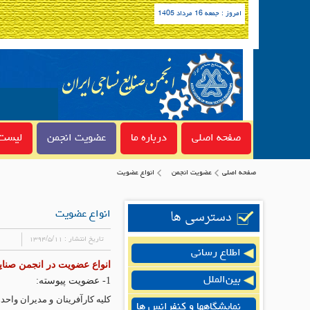
امروز : جمعه 16 مرداد 1405
صفحه اصلی
درباره ما
عضویت انجمن
لیست 
صفحه اصلی
عضویت انجمن
انواع عضویت
دسترسی ها
انواع عضویت
تاریخ انتشار :
۱۳۹۴/۵/۱۱
اطلاع رسانی
انواع عضویت در انجمن صنای
بین‌الملل
1- عضویت پیوسته:
کلیه کارآفرینان و مدیران وا
نمایشگاهها و کنفرانس ها