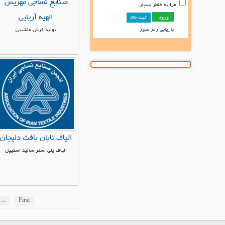
صنایع نساجی مهریس
مرا به خاطر بسپار.
الهیه آریایی
ثبت نام
بازیابی رمز عبور
تولید فرش ماشینی
الیاف تابان بافت دلیجان
الیاف پلی استر سالید استیپل
...
First