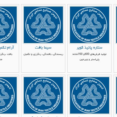
ستاره پانیذ کویر
سیما بافت
آرام تکم
تولید فرش‌های 500‌و 700‌شانه
ریسندگی، بافندگی، رنگرزی و تکمیل
بافت ،رنگرز
پلی‌استر و ویرجین
من