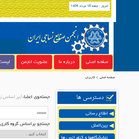
امروز : جمعه 16 مرداد 1405
صفحه اصلی
درباره ما
عضویت انجمن
لیست 
صفحه اصلی
کاربران
دسترسی ها
جستحوی اعضاء
(بر اساس ز
اطلاع رسانی
جستجو براساس گروه کاری:
بین‌الملل
نمایشگاهها و کنفرانس ها