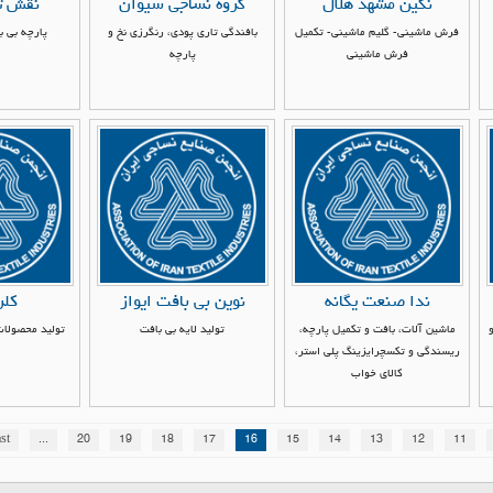
نگین مشهد هلال
گروه نساجی سیوان
نقش ت
فرش ماشینی- گلیم ماشینی- تکمیل
بافندگی تاری پودی، رنگرزی نخ و
پارچه بی ب
فرش ماشینی
پارچه
ندا صنعت یگانه
نوین بی بافت ایواز
کلر
ماشین آلات، بافت و تکمیل پارچه،
تولید لایه بی بافت
تولید محصولات
ریسندگی و تکسچرایزینگ پلی استر،
کالای خواب
st
...
20
19
18
17
16
15
14
13
12
11