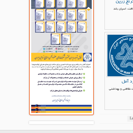
رنج زرین
افت، اسپان باند
د آمل
 نظافتی و بهداشتی
La