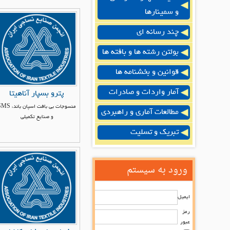
و سمینارها
چند رسانه ای
بولتن رشته ها و بافته ها
قوانین و بخشنامه ها
آمار واردات و صادرات
پترو بسپار آناهیتا
منسوجات بی بافت اسپان بان
مطالعات آماری و راهبردی
و صنایع تکمیلی
تبریک و تسلیت
ورود به سیستم
ایمیل
رمز
عبور