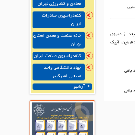
معادن و کشاورزی تهران
 درین
کنفدراسیون صادرات
ایران
بعد از متروی
خانه صنعت و معدن استان
21 طبقه سوم واحد 8/ کارخانه : قزوین، آبیک
تهران
کنفدراسیون صنعت ایران
جهاد دانشگاهی واحد
 بافی
صنعتی امیرکبیر
آرشیو
 بافی