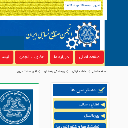
امروز : جمعه 16 مرداد 1405
صفحه اصلی
درباره ما
عضویت انجمن
لیست 
صفحه اصلی
اعضاء حقوقی
ريسندگي پنبه اي
آفاق صنعت درین
دسترسی ها
اطلاع رسانی
بین‌الملل
نمایشگاهها و کنفرانس ها