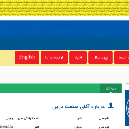
اعضا
بین‌الملل
اخبار
ارتباط با ما
English
پروفایل
درباره آفاق صنعت درین
نام مدیر
غفار
نام خانوادگی مدیر
رفیعی
نوع کاربر
حقوقی
تلفن
88505825