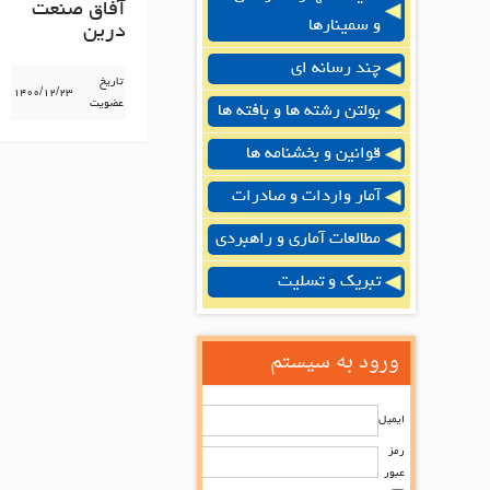
آفاق صنعت
و سمینارها
درین
چند رسانه ای
تاریخ
۱۴۰۰/۱۲/۲۳
عضویت
بولتن رشته ها و بافته ها
قوانین و بخشنامه ها
آمار واردات و صادرات
مطالعات آماری و راهبردی
تبریک و تسلیت
ورود به سیستم
ایمیل
رمز
عبور