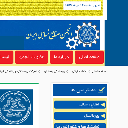
امروز : شنبه 17 مرداد 1405
صفحه اصلی
درباره ما
عضویت انجمن
لیست 
صفحه اصلی
اعضاء حقوقی
ريسندگي پنبه اي
شركت ريسندگي و بافندگي قيط
دسترسی ها
اطلاع رسانی
بین‌الملل
نمایشگاهها و کنفرانس ها