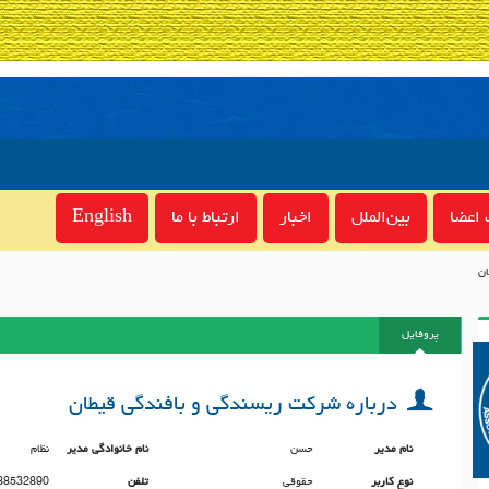
اعضا
بین‌الملل
اخبار
ارتباط با ما
English
ان
پروفایل
درباره شركت ريسندگي و بافندگي قيطان
نام مدیر
حسن
نام خانوادگی مدیر
نظام
نوع کاربر
حقوقی
تلفن
88532890