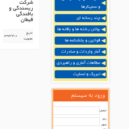
شركت
و سمینارها
ريسندگي و
بافندگي
چند رسانه ای
قيطان
بولتن رشته ها و بافته ها
تاریخ
۱۳۹۴/۹/۱۰
عضویت
قوانین و بخشنامه ها
آمار واردات و صادرات
مطالعات آماری و راهبردی
تبریک و تسلیت
ورود به سیستم
ایمیل
رمز
عبور