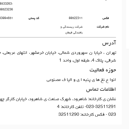
88523236
فکس
88522311
کد پستی
33994651
نام شرکت
شركت ريسندگي و
بافندگي قيطان
آدرس
تهران ، خيابا ن سهروردى شمالى، خيابان خرمشهر، انتهاى عربعلى، 
شرقى، پلاك 4، طبقه اول، واحد 1
حوزه فعالیت
انوا ع نخ ها ي پنبه ا ي و اليا ف مصنوعي
اطلاعات تماس
نشان ي كارخانه: شاهرود، شهرك صنعت ي شاهرود، خيابان كارگر چها
023-32511291- تلفن كارخانه: 4
023 - فكس كارخانه: 32511290