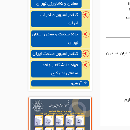
معادن و کشاورزی تهران
-88533263-
کنفدراسیون صادرات
15
ایران
خانه صنعت و معدن استان
تهران
خيابان نسترن
کنفدراسیون صنعت ایران
جهاد دانشگاهی واحد
صنعتی امیرکبیر
آرشیو
رم