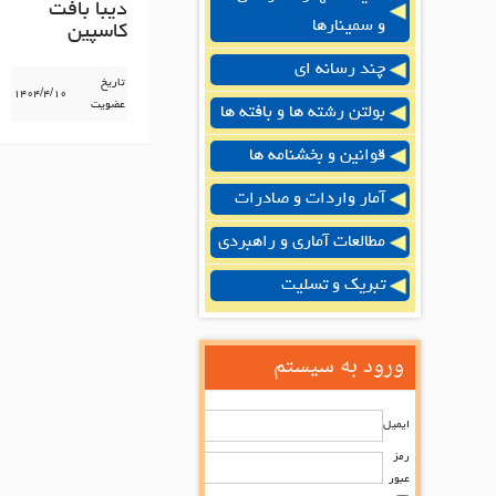
دیبا بافت
و سمینارها
کاسپین
چند رسانه ای
تاریخ
۱۴۰۴/۴/۱۰
عضویت
بولتن رشته ها و بافته ها
قوانین و بخشنامه ها
آمار واردات و صادرات
مطالعات آماری و راهبردی
تبریک و تسلیت
ورود به سیستم
ایمیل
رمز
عبور