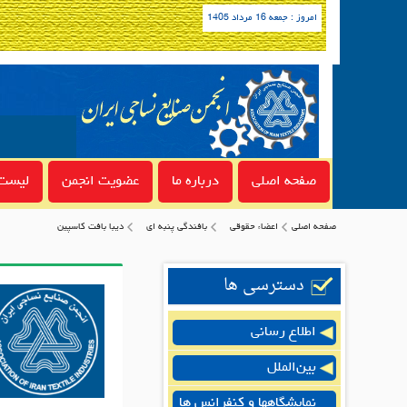
امروز : جمعه 16 مرداد 1405
صفحه اصلی
درباره ما
عضویت انجمن
لیست 
صفحه اصلی
اعضاء حقوقی
بافندگي پنبه اي
دیبا بافت کاسپین
دسترسی ها
اطلاع رسانی
بین‌الملل
نمایشگاهها و کنفرانس ها