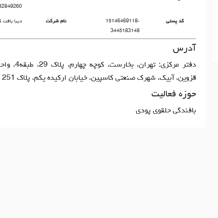
32849260
کد پستی
15146469118-
نام شرکت
دیبا بافت 
3445183148
آدرس
قزوین، آبیک، شهرک صنعتی کاسپین، خیابان ارکیده یکم، پلاک 251
حوزه فعالیت
بافندگی حلقوی پودی