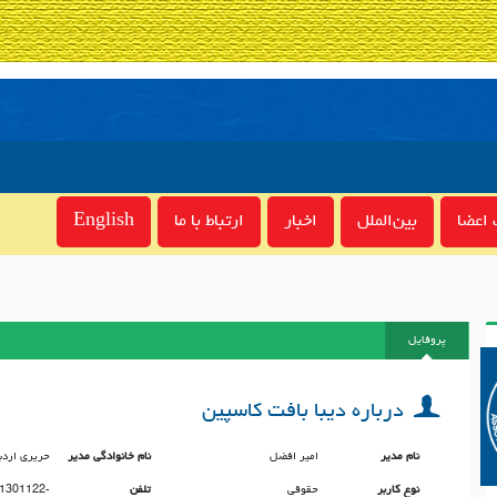
اعضا
بین‌الملل
اخبار
ارتباط با ما
English
پروفایل
درباره دیبا بافت کاسپین
نام مدیر
امیر افضل
نام خانوادگی مدیر
حریری اردب
نوع کاربر
حقوقی
تلفن
1301122-