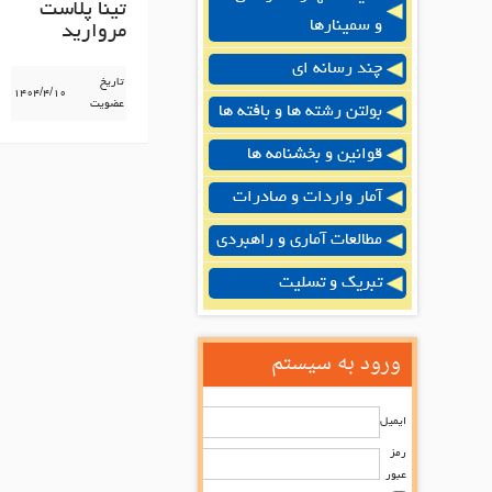
تینا پلاست
و سمینارها
مروارید
چند رسانه ای
تاریخ
۱۴۰۴/۴/۱۰
عضویت
بولتن رشته ها و بافته ها
قوانین و بخشنامه ها
آمار واردات و صادرات
مطالعات آماری و راهبردی
تبریک و تسلیت
ورود به سیستم
ایمیل
رمز
عبور