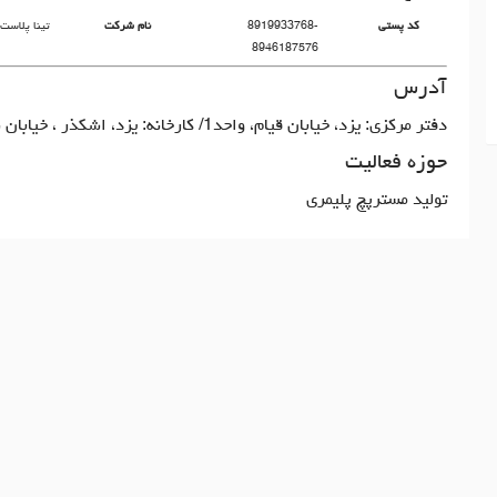
کد پستی
8919933768-
نام شرکت
تینا پلاست
8946187576
آدرس
دفتر مرکزی: یزد، خیابان قیام، واحد1/ کارخانه: یزد، اشکذر ، خیابان نیکو
حوزه فعالیت
تولید مسترپچ پلیمری