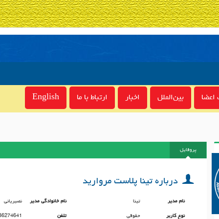
اعضا
بین‌الملل
اخبار
ارتباط با ما
English
پروفایل
درباره تینا پلاست مروارید
نام مدیر
تینا
نام خانوادگی مدیر
نصیریانی
نوع کاربر
حقوقی
تلفن
36274641