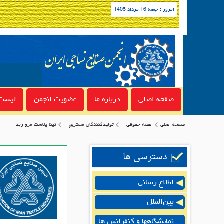
امروز : جمعه 16 مرداد 1405
صفحه اصلی
درباره ما
عضویت انجمن
لیست 
صفحه اصلی
اعضاء حقوقی
توليدكنندگان مستربچ
تینا پلاست مروارید
دسترسی ها
اطلاع رسانی
بین‌الملل
نمایشگاهها و کنفرانس ها