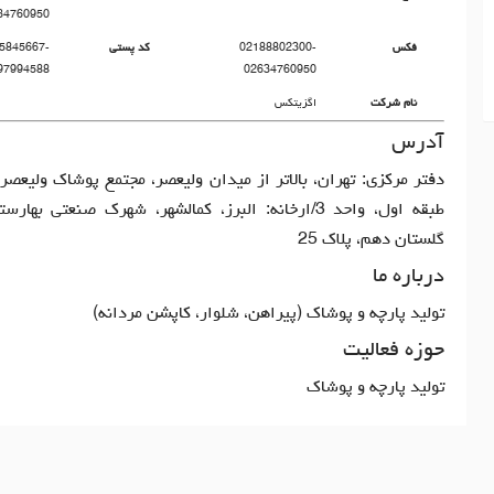
34760950
فکس
02188802300-
کد پستی
5845667-
97994588
02634760950
نام شرکت
اگزیتکس
آدرس
طبقه اول، واحد 3/ارخانه: البرز، کمالشهر، شهرک صنعتی بها
گلستان دهم، پلاک 25
درباره ما
تولید پارچه و پوشاک (پیراهن، شلوار، کاپشن مردانه)
حوزه فعالیت
تولید پارچه و پوشاک