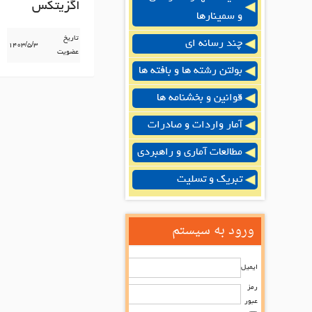
اگزیتکس
و سمینارها
تاریخ
چند رسانه ای
۱۴۰۳/۵/۳
عضویت
بولتن رشته ها و بافته ها
قوانین و بخشنامه ها
آمار واردات و صادرات
مطالعات آماری و راهبردی
تبریک و تسلیت
ورود به سیستم
ایمیل
رمز
عبور