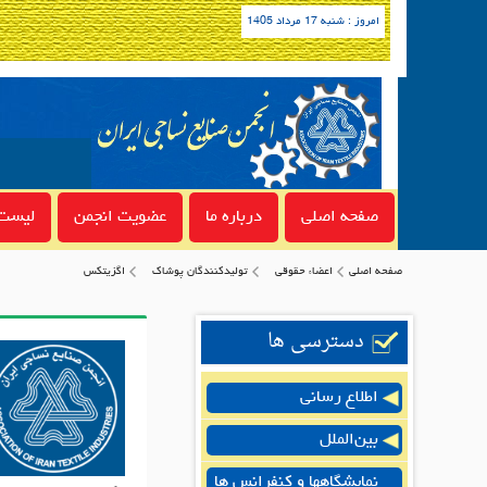
امروز : شنبه 17 مرداد 1405
صفحه اصلی
درباره ما
عضویت انجمن
لیست 
صفحه اصلی
اعضاء حقوقی
توليدكنندگان پوشاك
اگزیتکس
دسترسی ها
اطلاع رسانی
بین‌الملل
نمایشگاهها و کنفرانس ها