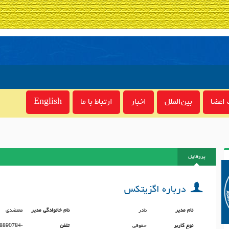
اعضا
بین‌الملل
اخبار
ارتباط با ما
English
پروفایل
درباره اگزیتکس
نام مدیر
نادر
نام خانوادگی مدیر
معتضدی
نوع کاربر
حقوقی
تلفن
8890784-