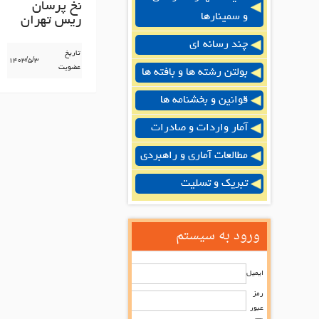
نخ پرسان
و سمینارها
ریس تهران
چند رسانه ای
تاریخ
۱۴۰۳/۵/۳
عضویت
بولتن رشته ها و بافته ها
قوانین و بخشنامه ها
آمار واردات و صادرات
مطالعات آماری و راهبردی
تبریک و تسلیت
ورود به سیستم
ایمیل
رمز
عبور