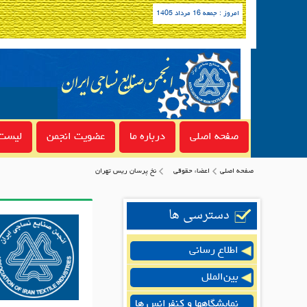
امروز : جمعه 16 مرداد 1405
صفحه اصلی
درباره ما
عضویت انجمن
لیست 
صفحه اصلی
اعضاء حقوقی
نخ پرسان ریس تهران
دسترسی ها
اطلاع رسانی
بین‌الملل
نمایشگاهها و کنفرانس ها