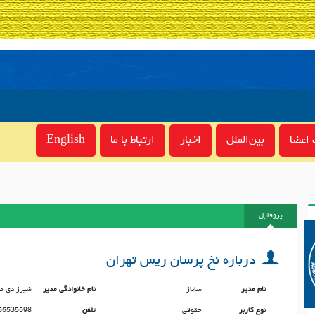
اعضا
بین‌الملل
اخبار
ارتباط با ما
English
پروفایل
درباره نخ پرسان ریس تهران
نام مدیر
ساناز
نام خانوادگی مدیر
شیرزادی مه
نوع کاربر
حقوقی
تلفن
55535598