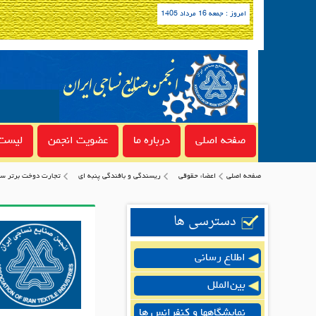
امروز : جمعه 16 مرداد 1405
صفحه اصلی
درباره ما
عضویت انجمن
لیست 
صفحه اصلی
اعضاء حقوقی
ريسندگى و بافندگى پنبه اي
تجارت دوخت برتر سب
دسترسی ها
اطلاع رسانی
بین‌الملل
نمایشگاهها و کنفرانس ها