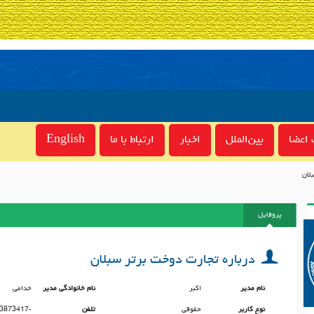
اعضا
بین‌الملل
اخبار
ارتباط با ما
English
لان
پروفایل
درباره تجارت دوخت برتر سبلان
نام مدیر
اکبر
نام خانوادگی مدیر
خدامی
نوع کاربر
حقوقی
تلفن
3873417-