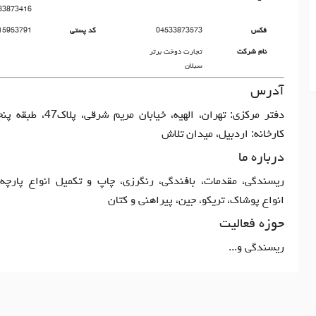
33873416
فکس
04533873573
کد پستی
15953791
نام شرکت
تجارت دوخت برتر
سبلان
آدرس
کارخانه: اردبیل، میدان تلاش
درباره ما
ریسندگی، مقدمات، بافندگی، رنگرزی، چاپ و تکمیل انواع پارچه‌ه
انواع پوشاک، تریکو، جین، پیراهنی و کتان
حوزه فعالیت
ریسندگی و...