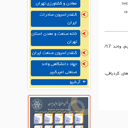
معادن و کشاورزی تهران
045
19
کنفدراسیون صادرات
ایران
خانه صنعت و معدن استان
تهران
دفتر مرکزی: تهران، الهیه، خیابان مریم شرقی، پلاک47، طبقه پنجم، واحد 17/
کنفدراسیون صنعت ایران
جهاد دانشگاهی واحد
صنعتی امیرکبیر
ای گردبافی،
آرشیو