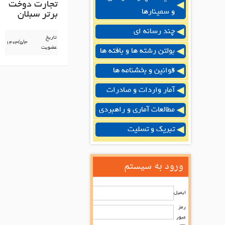
تجارت دوخت
و سمینارها
برتر سبلان
چند رسانه ای
تاریخ
۱۴۰۳/۵/۳
عضویت
بولتن رشته ها و بافته ها
قوانین و بخشنامه ها
آمار واردات و صادرات
مطالعات آماری و راهبردی
تبریک و تسلیت
ورود به سیستم
ایمیل
رمز
عبور