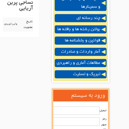
نساجی پرین
و سمینارها
آریایی
چند رسانه ای
تاریخ
۱۴۰۲/۱۰/۹
عضویت
بولتن رشته ها و بافته ها
قوانین و بخشنامه ها
آمار واردات و صادرات
مطالعات آماری و راهبردی
تبریک و تسلیت
ورود به سیستم
ایمیل
رمز
عبور