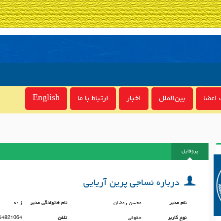
اعضا
بین‌الملل
اخبار
ارتباط با ما
English
پروفایل
درباره نساجی پرین آریایی
نام مدیر
محسن رمضان
نام خانوادگی مدیر
زاده
نوع کاربر
حقوقی
تلفن
54821064