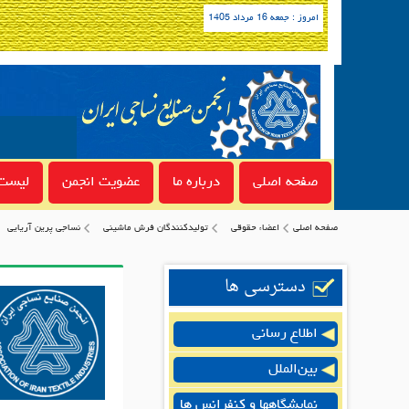
امروز : جمعه 16 مرداد 1405
صفحه اصلی
درباره ما
عضویت انجمن
لیست 
صفحه اصلی
اعضاء حقوقی
توليدكنندگان فرش ماشيني
نساجی پرین آریایی
دسترسی ها
اطلاع رسانی
بین‌الملل
نمایشگاهها و کنفرانس ها