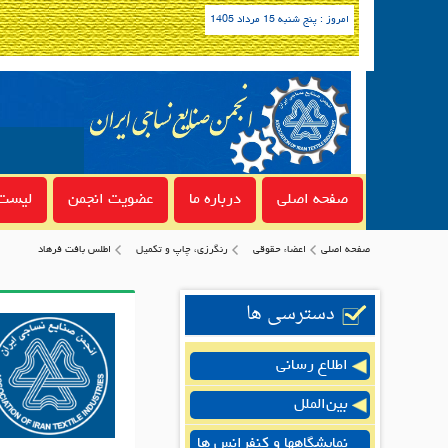
امروز : پنج شنبه 15 مرداد 1405
صفحه اصلی
درباره ما
عضویت انجمن
لیست 
صفحه اصلی
اعضاء حقوقی
رنگرزى، چاپ و تكميل
اطلس بافت فرهاد
دسترسی ها
اطلاع رسانی
بین‌الملل
نمایشگاهها و کنفرانس ها