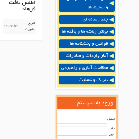
اطلس بافت
و سمینارها
فرهاد
چند رسانه ای
تاریخ
۱۴۰۲/۶/۲۱
عضویت
بولتن رشته ها و بافته ها
قوانین و بخشنامه ها
آمار واردات و صادرات
مطالعات آماری و راهبردی
تبریک و تسلیت
ورود به سیستم
ایمیل
رمز
عبور