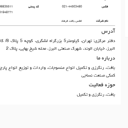
فکس
021-44503480
کد پستی
31948771
نام شرکت
اطلس بافت فرهاد
آدرس
دفتر مرکزی: تهرا
البرز، خیابان الوند، شهرک صنعتی البرز، محله شیخ بهایی، پلاک 2
درباره ما
بافت، رنگرزی و تکمیل انواع منسوجات، واردات و توزیع انواع پارچه
کمکی صنعت نساجی
حوزه فعالیت
بافت، رنگرزی و تکمیل