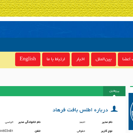
اعضا
بین‌الملل
اخبار
ارتباط با ما
English
پروفایل
درباره اطلس بافت فرهاد
نام مدیر
احمد
نام خانوادگی مدیر
الیاسی
نوع کاربر
حقوقی
تلفن
44503481