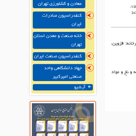
معادن و کشاورزی تهران
1398835511/
34
کنفدراسیون صادرات
ایران
خانه صنعت و معدن استان
ن، کیلومتر5 بزرگراه لشگری، کوچه 5 پلاک 8/ کارخانه: قزوین،
تهران
کنفدراسیون صنعت ایران
جهاد دانشگاهی واحد
 و نخ و مواد
صنعتی امیرکبیر
آرشیو