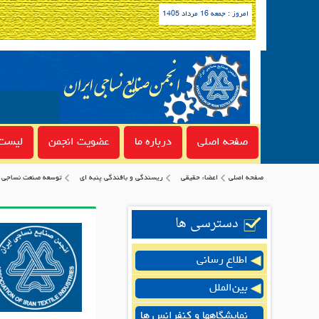
امروز : جمعه 16 مرداد 1405
صفحه اصلی
درباره ما
عضویت انجمن
لیست 
صفحه اصلی
اعضاء حقیقی
ريسندگى و بافندگى پنبه اي
توسعه صنعت نساجی آ
دسترسی ها
اطلاع رسانی
بین‌الملل
نمایشگاهها و کنفرانس ها