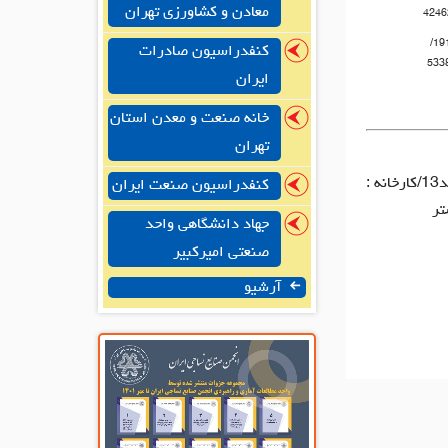
معادن و کشاورزی تهران
4246
1915684738/
کنفدراسیون صادرات
533
ایران
خانه صنعت و معدن استان
تهران
دفتر مرکزی: تهران، نلسون ماندلا، خیابان ناهید شرقی، پلاک22، واحد13/کارخانه :
کنفدراسیون صنعت ایران
جهاد دانشگاهی واحد
صنعتی امیرکبیر
آرشیو