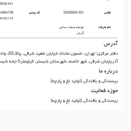
2638-041
فکس
22026825-021
کد پستی
84151114
نام شرکت
توسعه صنعت نساجی
آذران
آدرس
آذربایجان شرقی، شهر خامنه، شهرستان شبستر، کیلومتر5 جاده شبستر
درباره ما
ریسندگی و بافندگی (تولید نخ و پارچه)
حوزه فعالیت
ریسندگی و بافندگی (تولید نخ و پارچه)