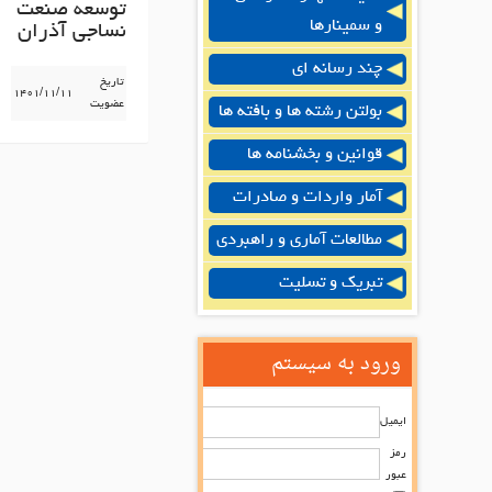
توسعه صنعت
و سمینارها
نساجی آذران
چند رسانه ای
تاریخ
۱۴۰۱/۱۱/۱۱
عضویت
بولتن رشته ها و بافته ها
قوانین و بخشنامه ها
آمار واردات و صادرات
مطالعات آماری و راهبردی
تبریک و تسلیت
ورود به سیستم
ایمیل
رمز
عبور