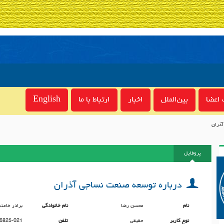
اعضا
بین‌الملل
اخبار
ارتباط با ما
English
ذران
پروفایل
درباره توسعه صنعت نساجی آذران
نام
محسن رضا
نام خانوادگی
برادر خامنه
نوع کاربر
حقیقی
تلفن