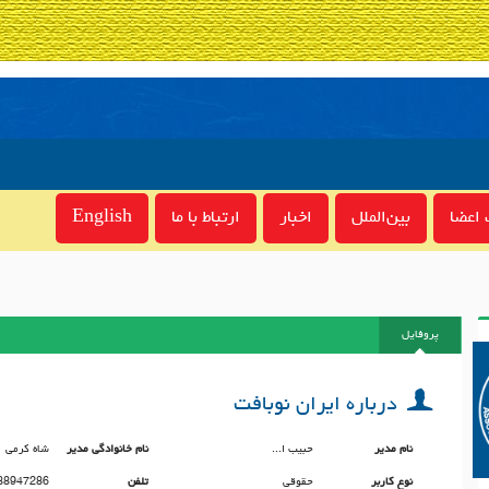
اعضا
بین‌الملل
اخبار
ارتباط با ما
English
پروفایل
درباره ايران نوبافت
نام مدیر
حبيب ا...
نام خانوادگی مدیر
شاه كرمى
نوع کاربر
حقوقی
تلفن
88947286