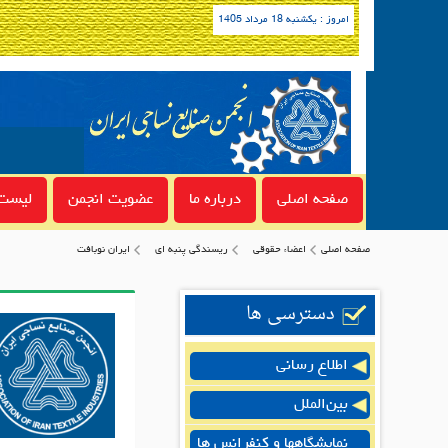
امروز : یکشنبه 18 مرداد 1405
صفحه اصلی
درباره ما
عضویت انجمن
لیست 
صفحه اصلی
اعضاء حقوقی
ريسندگي پنبه اي
ايران نوبافت
دسترسی ها
اطلاع رسانی
بین‌الملل
نمایشگاهها و کنفرانس ها