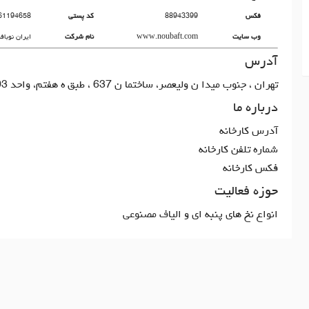
فکس
88943399
کد پستی
61194658
وب سایت
www.noubaft.com
نام شرکت
ايران نوباف
آدرس
تهران ، جنوب ميدا ن وليعصر، ساختما ن 637 ، طبق ه هفتم، واحد 703
درباره ما
آدرس کارخانه
شماره تلفن کارخانه
فکس کارخانه
حوزه فعالیت
انواع نخ هاي پنبه اي و الياف مصنوعي