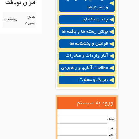
ايران نوبافت
و سمینارها
تاریخ
چند رسانه ای
۱۳۹۴/۷/۵
عضویت
بولتن رشته ها و بافته ها
قوانین و بخشنامه ها
آمار واردات و صادرات
مطالعات آماری و راهبردی
تبریک و تسلیت
ورود به سیستم
ایمیل
رمز
عبور