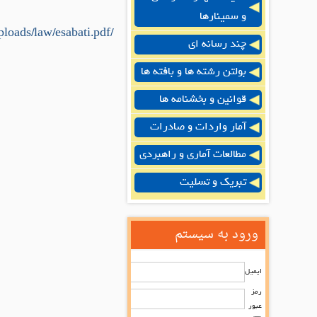
و سمینارها
/uploads/law/esabati.pdf
چند رسانه ای
بولتن رشته ها و بافته ها
قوانین و بخشنامه ها
آمار واردات و صادرات
مطالعات آماری و راهبردی
تبریک و تسلیت
ورود به سیستم
ایمیل
رمز
عبور