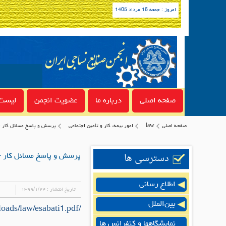
امروز : جمعه 16 مرداد 1405
صفحه اصلی
درباره ما
عضویت انجمن
لیست 
صفحه اصلی
law
امور بیمه، کار و تأمین اجتماعی
پرسش و پاسخ مسائل کار - 
دسترسی ها
پرسش و پاسخ مسائل کار -
اطلاع رسانی
تاریخ انتشار :
۱۳۹۹/۱/۲۴
بین‌الملل
/uploads/law/esabati1.pdf
نمایشگاهها و کنفرانس ها