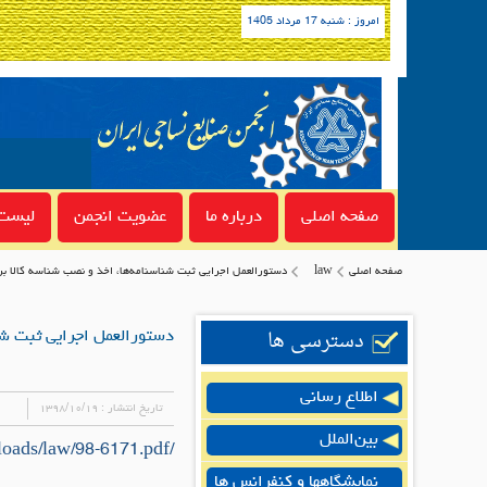
امروز : شنبه 17 مرداد 1405
صفحه اصلی
درباره ما
عضویت انجمن
لیست 
صفحه اصلی
law
دستورالعمل اجرایی ثبت شناسنامه‌ها، اخذ و نصب شناسه کالا ب
دسترسی ها
دستورالعمل اجرایی ثبت شنا
اطلاع رسانی
تاریخ انتشار :
۱۳۹۸/۱۰/۱۹
بین‌الملل
/uploads/law/98-6171.pdf
نمایشگاهها و کنفرانس ها