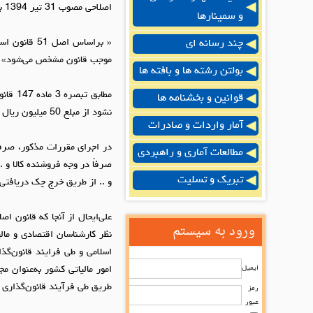
اصلاحی مصوب 31 تیر 1394 به آگاهی می‌رساند:
و سمینارها
« براساس اص
چند رسانه ای
موجب قانون مشخص می‌شود»
بولتن رشته ها و بافته ها
مطابق
قوانین و بخشنامه ها
نشود از مبلع 50 میلیون ریال به بالا منوط به پرداخت یا تسویه وجه آن از طریق سامانه ( سیستم) بانکی خواهد بود.
آمار واردات و صادرات
در اجرای مقررات مذکور، صرفاً
مطالعات آماری و راهبردی
صرفاً در وجه فروشنده کالا و .
تبریک و تسلیت
و .. از طریق خرج چک دریافتی از مشتریان
علی‌ایحال از آنجا که قانون 
ورود به سیستم
نظر کارشناسان اقتصادی و ما
ایمیل
امور مالیاتی کشور به‌عنوان م
طریق طی فرآیند قانون‌گذاری 
رمز
عبور