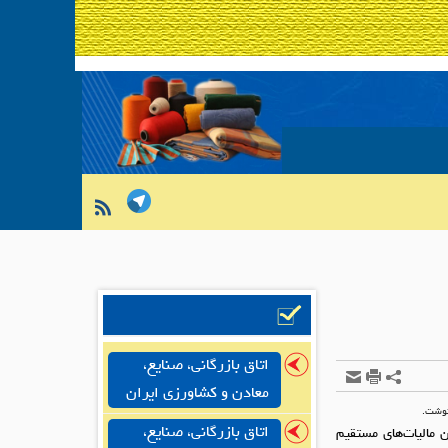
اتاق بازرگانی، صنایع،
معادن و کشاورزی ایران
نوشت.
اتاق بازرگانی، صنایع،
 کاشی و سرامیک فرزاد و ضمائم پیوست در خصوص بازنگری تبصره 3 ماده 147 قانون مالیات‌های مستقیم