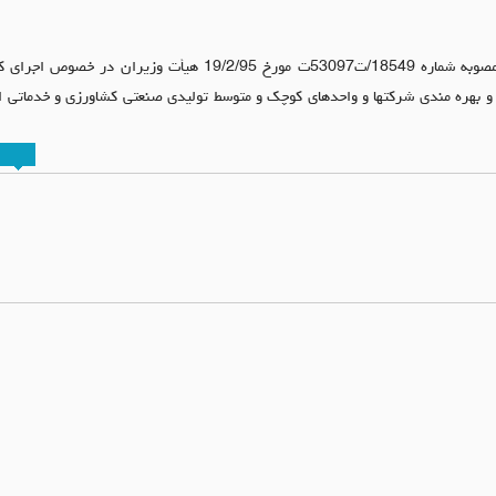
بدینوسیله به پیوست تصویر مصوبه شماره 18549/ت53097ت مورخ 19/2/95 هیأت
 و بهره مندی شرکتها و واحدهای کوچک و متوسط تولیدی صنعتی کشاورزی و خدماتی ا