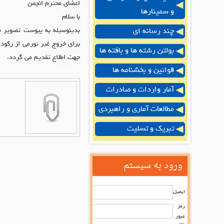
اعضای محترم انجمن
و سمینارها
با سلام
چند رسانه ای
برای خروج غیر تورمی از رکود
بولتن رشته ها و بافته ها
جهت اطلاع تقدیم می گردد.
قوانین و بخشنامه ها
فایل های مرتبط
آمار واردات و صادرات
مطالعات آماری و راهبردی
تبریک و تسلیت
ورود به سیستم
ایمیل
رمز
عبور