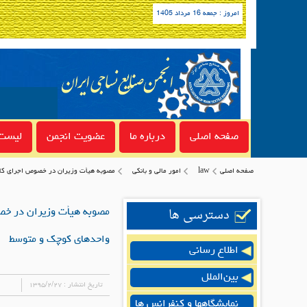
امروز : جمعه 16 مرداد 1405
صفحه اصلی
درباره ما
عضویت انجمن
لیست 
صفحه اصلی
law
امور مالی و بانکی
مصوبه هیأت وزیران در خصوص اجرای کامل
دسترسی ها
مصوبه هیأت وزیران در خصو
واحدهای کوچک و متوسط
اطلاع رسانی
بین‌الملل
تاریخ انتشار :
۱۳۹۵/۲/۲۷
نمایشگاهها و کنفرانس ها