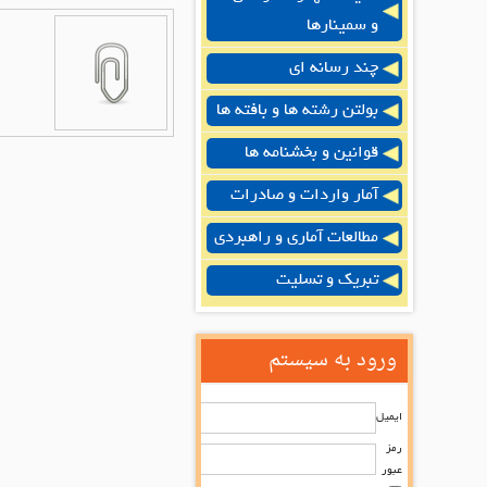
و سمینارها
چند رسانه ای
بولتن رشته ها و بافته ها
قوانین و بخشنامه ها
آمار واردات و صادرات
مطالعات آماری و راهبردی
تبریک و تسلیت
ورود به سیستم
ایمیل
رمز
عبور