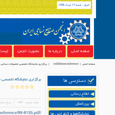
امروز : شنبه 17 مرداد 1405
صفحه اصلی
درباره ما
عضویت انجمن
لیست 
صفحه اصلی
exhibitionconference
برگزاری نمایشگاه تخصصی محصولات نساجی در 
دسترسی ها
برگزاری نمایشگاه تخصصی مح
اطلاع رسانی
تعداد بازدید :
1497
تاریخ انتشا
بین‌الملل
/uploads/exhibitionconference/99-8135.pdf
نمایشگاهها و کنفرانس ها