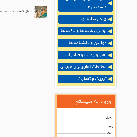
و سمینارها
ارسال کننده :
مدیر سیست
چند رسانه ای
بولتن رشته ها و بافته ها
قوانین و بخشنامه ها
آمار واردات و صادرات
مطالعات آماری و راهبردی
تبریک و تسلیت
ورود به سیستم
ایمیل
رمز
عبور