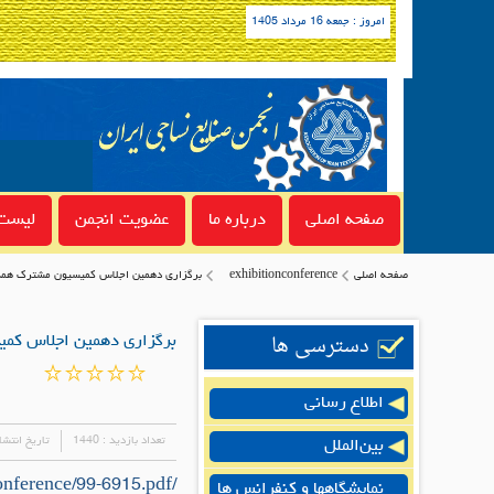
امروز : جمعه 16 مرداد 1405
صفحه اصلی
درباره ما
عضویت انجمن
لیست 
صفحه اصلی
exhibitionconference
برگزاری دهمین اجلاس کمیسیون مشترک همکا
دسترسی ها
برگزاری دهمین اجلاس کمی
اطلاع رسانی
تعداد بازدید :
1440
تاریخ انتشا
بین‌الملل
/uploads/exhibitionconference/99-6915.pdf
نمایشگاهها و کنفرانس ها