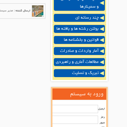
و سمینارها
ارسال کننده :
مدیر سیست
چند رسانه ای
بولتن رشته ها و بافته ها
قوانین و بخشنامه ها
آمار واردات و صادرات
مطالعات آماری و راهبردی
تبریک و تسلیت
ورود به سیستم
ایمیل
رمز
عبور