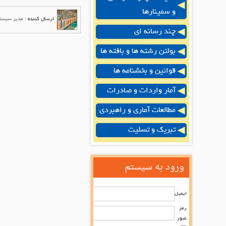
و سمینارها
ارسال کننده :
مدیر سیست
چند رسانه ای
بولتن رشته ها و بافته ها
قوانین و بخشنامه ها
آمار واردات و صادرات
مطالعات آماری و راهبردی
تبریک و تسلیت
ورود به سیستم
ایمیل
رمز
عبور