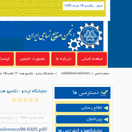
امروز : یکشنبه 18 مرداد 1405
صفحه اصلی
درباره ما
عضویت انجمن
لیست 
صفحه اصلی
exhibitionconference
نمایشگاه ایندو - تکسپو هند- 17 لغایت19 مارس2020
دسترسی ها
نمایشگاه ایندو - تکسپو هند- 17 لغایت19 مارس
اطلاع رسانی
تعداد بازدید :
1554
تاریخ انتشا
بین‌الملل
/uploads/exhibitionconference/98-6325.pdf
نمایشگاهها و کنفرانس ها