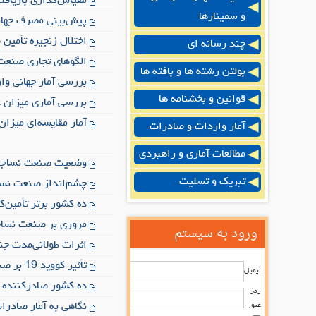
مقیاس‌گذاری بازیافت
و سمینارها
پیش‌بینی مصرف جهانی پنب
اختلال زنجیره تأمین 
چند رسانه ای
الگوهای تجاری صنعت 
بولتن رشته ها و بافته ها
بررسی آمار جهانی وار
قوانین و بخشنامه ها
بررسی آماری میزان ع
آمار مقایسه‌ای میزان
آمار واردات و صادرات
مطالعات آماری و راهبردی
وضعیت صنعت نساجی 
تبریک و تسلیت
چشم‌انداز صنعت نساجی و 
ده کشور برتر تأمین‌کن
مروری بر صنعت نساج
ورود به سیستم
اثرات طولانی‌مدت ج
تأثیر کووید 19 بر صنعت نساجی
ایمیل
ده کشور صادرکننده بر
رمز
نگاهی به آمار صادرا
عبور