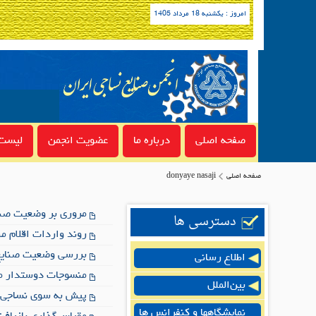
امروز : یکشنبه 18 مرداد 1405
صفحه اصلی
درباره ما
عضویت انجمن
لیست 
صفحه اصلی
donyaye nasaji
مروری بر وضعیت صنا
دسترسی ها
روند واردات اقلام منتخب
بررسی وضعیت صنایع
اطلاع رسانی
منسوجات دوستدار م
بین‌الملل
پیش به سوی نساجی پ
نمایشگاهها و کنفرانس ها