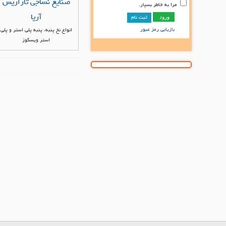
صنايع نساجى تاراريس
مرا به خاطر بسپار.
آريا
ثبت نام
بازیابی رمز عبور
انواع نخ پنبه، پنبه پلى استر و پلى
استر ويسكوز