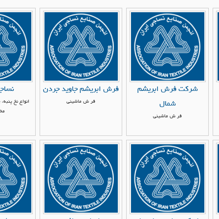
شرکت فرش ابریشم
فرش ابريشم جاويد جردن
نساج
فر ش ماشيني
انواع نخ پنبه،
شمال
مخل
فر ش ماشيني