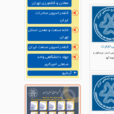
معادن و کشاورزی تهران
کنفدراسیون صادرات
ایران
خانه صنعت و معدن استان
تهران
ى تجارت
کنفدراسیون صنعت ایران
 پلى استر، ويسكوز و
جهاد دانشگاهی واحد
وط آنها
صنعتی امیرکبیر
آرشیو