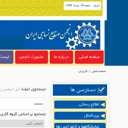
امروز : جمعه 16 مرداد 1405
صفحه اصلی
درباره ما
عضویت انجمن
لیست 
صفحه اصلی
کاربران
دسترسی ها
جستحوی اعضاء
(بر اساس ز
اطلاع رسانی
جستجو براساس گروه کاری:
بین‌الملل
نمایشگاهها و کنفرانس ها