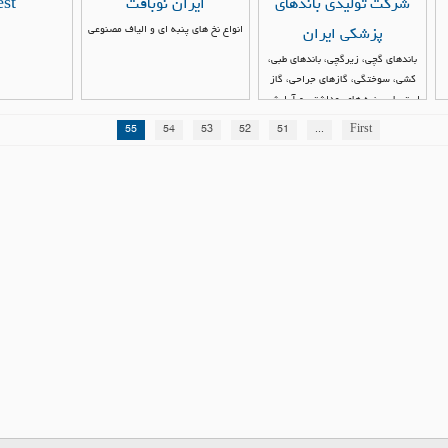
شركت توليدي باندهاي
ايران نوبافت
est
انواع نخ هاي پنبه اي و الياف مصنوعي
پزشكي ايران
باندهاى گچى، زيرگچى، باندهاى طبى،
كشى، سوختگى، گازهاى جراحى، گاز
استريل، پنبه هاى بهداشتى و آرايشى
55
54
53
52
51
...
First